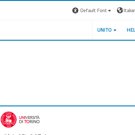
Default Font
Italian
UNITO
HE