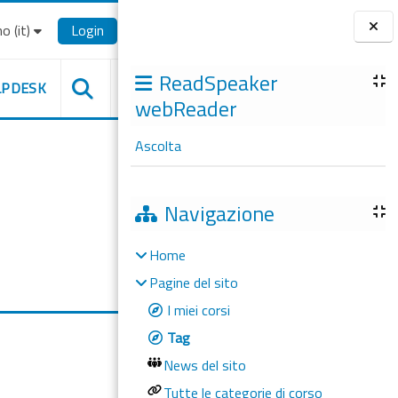
o ‎(it)‎
Login
Blocchi
ReadSpeaker
LPDESK
webReader
Ascolta
Navigazione
Home
Pagine del sito
I miei corsi
Tag
News del sito
Tutte le categorie di corso