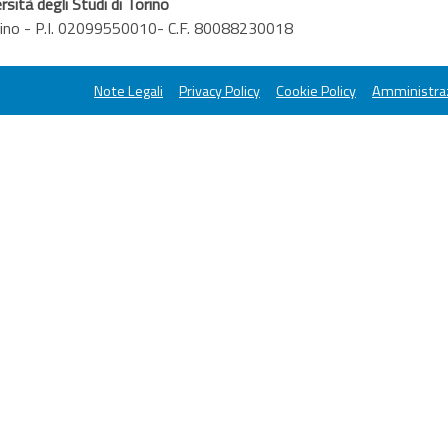
rsità degli Studi di Torino
orino - P.I. 02099550010- C.F. 80088230018
Note Legali
Privacy Policy
Cookie Policy
Amministraz