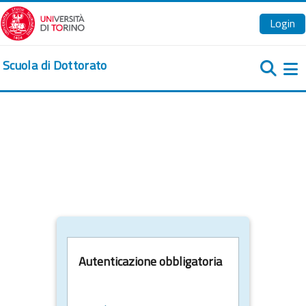
Vai al contenuto principale
Login
Scuola di Dottorato
Pa
Autenticazione obbligatoria