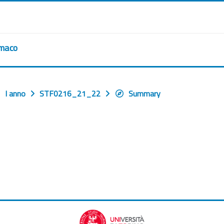
rmaco
I anno
STF0216_21_22
Summary