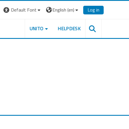
Default Font
English ‎(en)‎
Log in
UNITO
HELPDESK