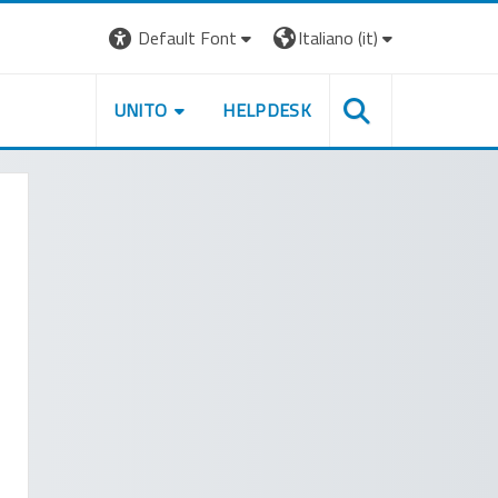
Default Font
Italiano ‎(it)‎
UNITO
HELPDESK