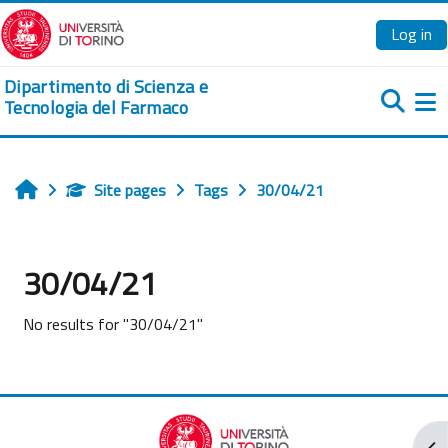
Skip to main content
Log in
Dipartimento di Scienza e
Tecnologia del Farmaco
Si
Site pages
Tags
30/04/21
Home
30/04/21
No results for "30/04/21"
Ope