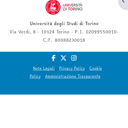
Apr
Università degli Studi di Torino
Via Verdi, 8 - 10124 Torino - P.I. 02099550010-
C.F. 80088230018
Note Legali
Privacy Policy
Cookie
Policy
Amministrazione Trasparente