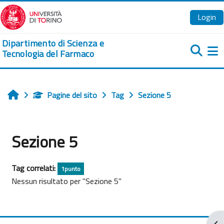
Vai al contenuto principale
Login
Dipartimento di Scienza e
Tecnologia del Farmaco
Pa
Pagine del sito
Tag
Sezione 5
Home
Sezione 5
Tag correlati:
1punto
Nessun risultato per "Sezione 5"
Apr