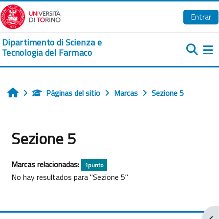
Salta al contenido principal
Entrar
Dipartimento di Scienza e
Tecnologia del Farmaco
Pa
Páginas del sitio
Marcas
Sezione 5
Inicio
Sezione 5
Marcas relacionadas:
1punto
No hay resultados para "Sezione 5"
Abr