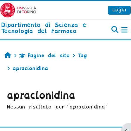
Vai al contenuto principale
Login
Dipartimento di Scienza e
Tecnologia del Farmaco
P
Home
Pagine del sito
Tag
apraclonidina
apraclonidina
Nessun risultato per "apraclonidina"
Ap