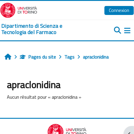
Passer au contenu principal
Connexion
Dipartimento di Scienza e
Tecnologia del Farmaco
Pa
Pages du site
Tags
apraclonidina
Accueil
apraclonidina
Aucun résultat pour « apraclonidina »
Ouv