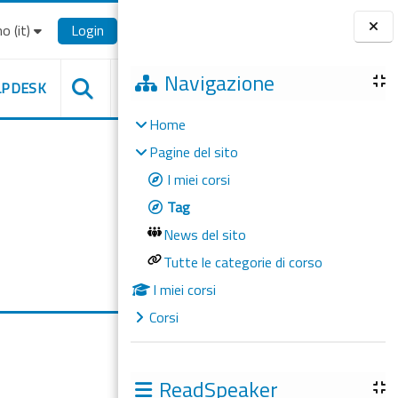
o ‎(it)‎
Login
Blocchi
Navigazione
LPDESK
Home
Pagine del sito
I miei corsi
Tag
News del sito
Tutte le categorie di corso
I miei corsi
Corsi
ReadSpeaker