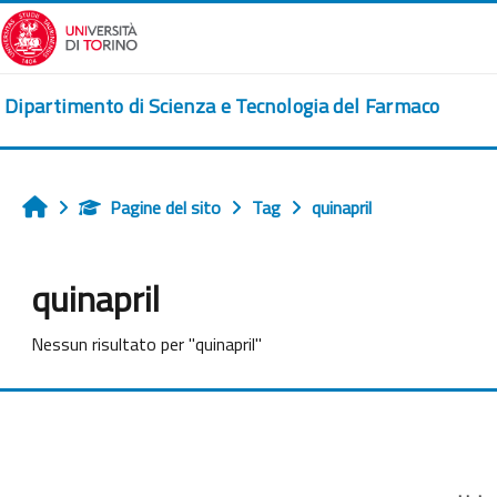
Vai al contenuto principale
Dipartimento di Scienza e Tecnologia del Farmaco
Pagine del sito
Tag
quinapril
Home
quinapril
Nessun risultato per "quinapril"