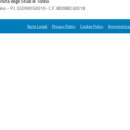
rsità degli Studi di Torino
orino - P.I. 02099550010- C.F. 80088230018
Note Legali
Privacy Policy
Cookie Policy
Amministraz