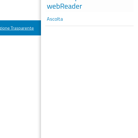
webReader
Ascolta
ione Trasparente