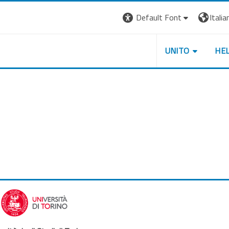
Default Font
Italian
UNITO
HE