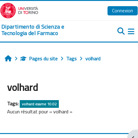
Passer au contenu principal
Connexion
Dipartimento di Scienza e
Tecnologia del Farmaco
Pa
Pages du site
Tags
volhard
Accueil
volhard
Tags:
volhard esame 10.02
Aucun résultat pour « volhard »
Ouv