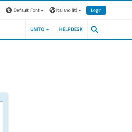
Default Font
Italiano ‎(it)‎
Login
UNITO
HELPDESK