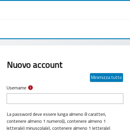
Nuovo account
Minimizza tutto
Username
La password deve essere lunga almeno 8 caratteri,
contenere almeno 1 numero(i), contenere almeno 1
lettera(e) minuscola(e), contenere almeno 1 lettera(e)