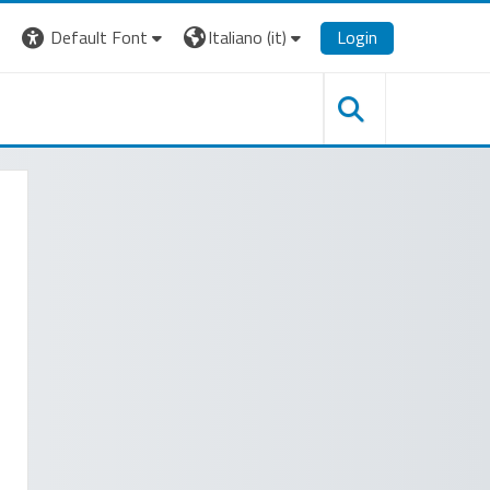
Default Font
Italiano ‎(it)‎
Login