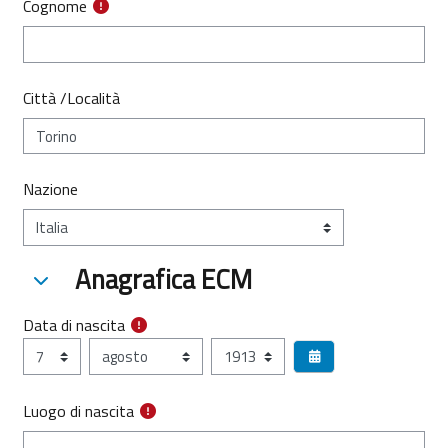
Cognome
Città /Località
Nazione
Anagrafica ECM
Anagrafica ECM
Anagrafica ECM
Data di nascita
Data di nascita
Giorno
Mese
Anno
Luogo di nascita