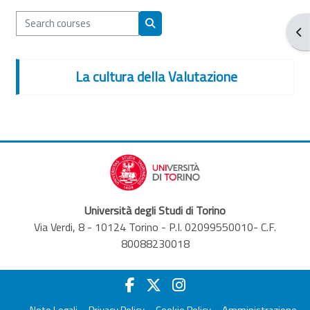
Search courses
Ope
Search courses
La cultura della Valutazione
Università degli Studi di Torino
Via Verdi, 8 - 10124 Torino - P.I. 02099550010- C.F.
80088230018