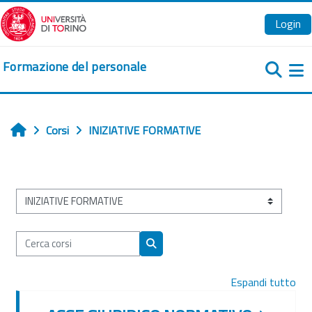
Vai al contenuto principale
Login
Formazione del personale
Pa
Corsi
INIZIATIVE FORMATIVE
Home
Categorie di corso
Cerca corsi
Cerca corsi
Espandi tutto