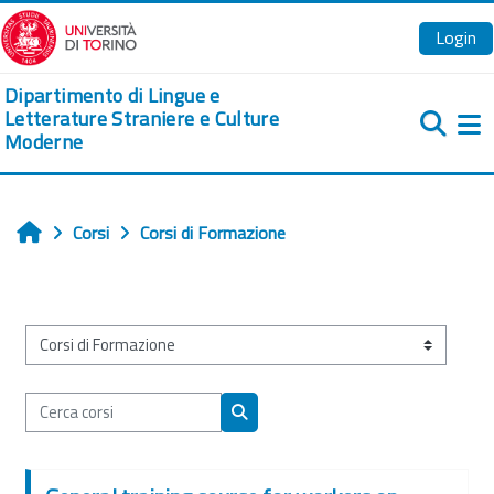
Vai al contenuto principale
Login
Dipartimento di Lingue e
Letterature Straniere e Culture
Moderne
Pa
Corsi
Corsi di Formazione
Home
Categorie di corso
Cerca corsi
Cerca corsi