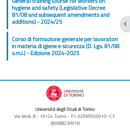
General training course for workers on
hygiene and safety (Legislative Decree
81/08 and subsequent amendments and
additions) - 2024/25
Apr
Corso di formazione generale per lavoratori
in materia di igiene e sicurezza (D. Lgs. 81/08
s.m.i.) - Edizione 2024-2025
Università degli Studi di Torino
Via Verdi, 8 - 10124 Torino - P.I. 02099550010- C.F.
80088230018