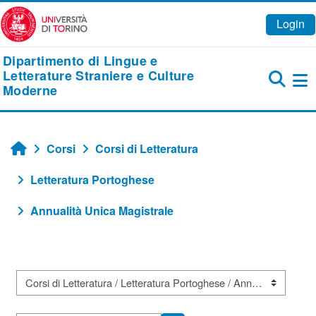
Vai al contenuto principale
Login
Dipartimento di Lingue e
Letterature Straniere e Culture
Moderne
Pa
Corsi
Corsi di Letteratura
Home
Letteratura Portoghese
Annualità Unica Magistrale
Categorie di corso