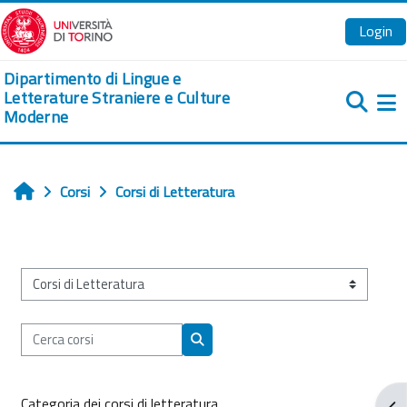
Vai al contenuto principale
Login
Dipartimento di Lingue e
Letterature Straniere e Culture
Moderne
Pa
Corsi
Corsi di Letteratura
Home
Categorie di corso
Cerca corsi
Cerca corsi
Categoria dei corsi di letteratura
Apr