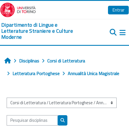
Ir para o conteúdo principal
Entrar
Dipartimento di Lingue e
Letterature Straniere e Culture
Moderne
Pa
Disciplinas
Corsi di Letteratura
Início
Letteratura Portoghese
Annualità Unica Magistrale
Categorias de disciplinas
Pesquisar disciplinas
Pesquisar disciplinas