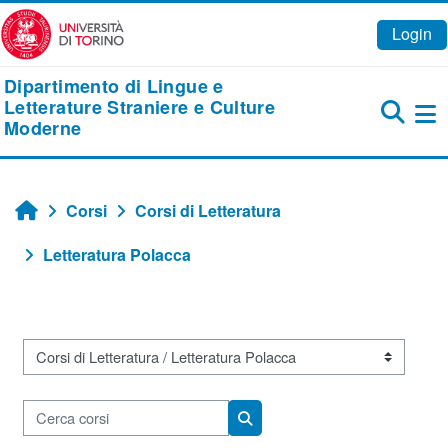
Vai al contenuto principale
Login
Dipartimento di Lingue e
Letterature Straniere e Culture
Moderne
Pa
Corsi
Corsi di Letteratura
Home
Letteratura Polacca
Categorie di corso
Cerca corsi
Cerca corsi