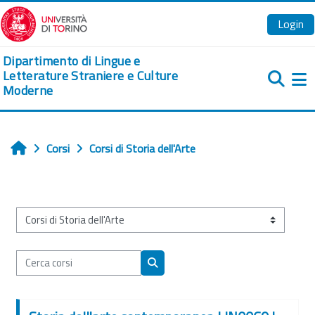
Vai al contenuto principale
Login
Dipartimento di Lingue e
Letterature Straniere e Culture
Moderne
Pa
Corsi
Corsi di Storia dell'Arte
Home
Categorie di corso
Cerca corsi
Cerca corsi