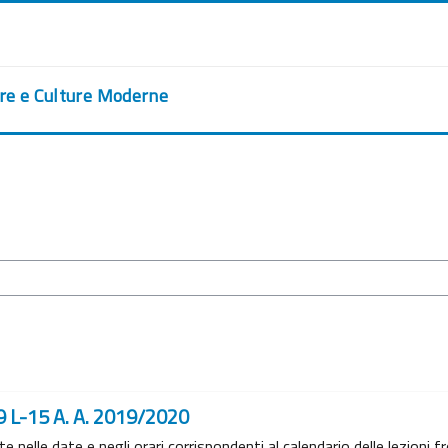
ere e Culture Moderne
9 L-15 A. A. 2019/2020
nelle date e negli orari corrispondenti al calendario delle lezioni fr