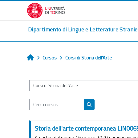
Ves al contingut principal
Dipartimento di Lingue e Letterature Strani
Cursos
Corsi di Storia dell'Arte
Home
Categories de cursos
Cerca cursos
Cerca cursos
Storia dell'arte contemporanea LIN006
A partire dal giorno 16 marzo 2020 saranno inserite 