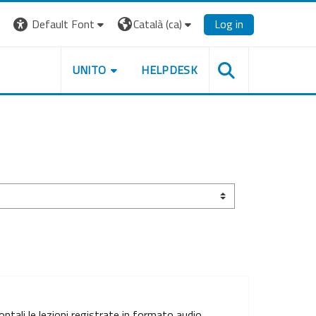
Default Font
Català ‎(ca)‎
Log in
UNITO
HELPDESK
ontali le lezioni registrate in formato audio