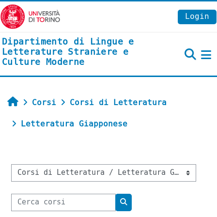
Vai al contenuto principale
Login
Dipartimento di Lingue e
Letterature Straniere e
Culture Moderne
P
Home
Corsi
Corsi di Letteratura
Letteratura Giapponese
Categorie di corso
Cerca corsi
Cerca corsi