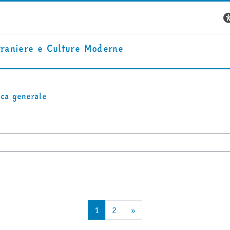
traniere e Culture Moderne
ica generale
Pagina 1
Pagina 2
Pagina successiva
1
2
»