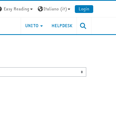
Easy Reading
Italiano ‎(it)‎
Login
UNITO
HELPDESK