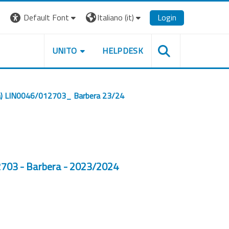
Default Font
Italiano ‎(it)‎
Login
UNITO
HELPDESK
gilità) LIN0046/012703_ Barbera 23/24
012703 - Barbera - 2023/2024