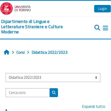
Vai al contenuto principale
Login
Dipartimento di Lingue e
Letterature Straniere e Culture
Moderne
Pa
Corsi
Didattica 2022/2023
Home
Categorie di corso
Cerca corsi
Cerca corsi
Espandi tutto