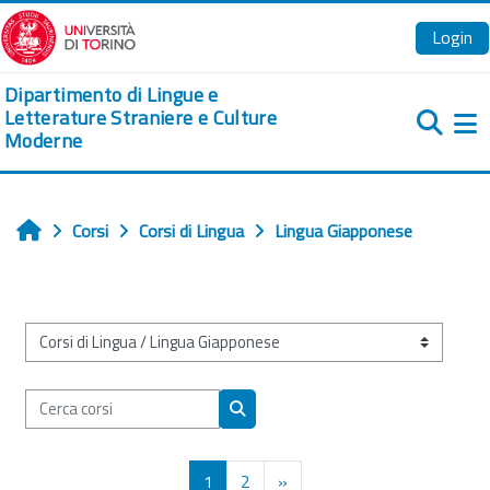
Vai al contenuto principale
Login
Dipartimento di Lingue e
Letterature Straniere e Culture
Moderne
Pa
Corsi
Corsi di Lingua
Lingua Giapponese
Home
Categorie di corso
Cerca corsi
Cerca corsi
Pagina 1
Pagina 2
Pagina successiva
1
2
»