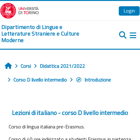
Vai al contenuto principale
Login
Dipartimento di Lingue e
Letterature Straniere e Culture
Moderne
Pa
Corsi
Didattica 2021/2022
Home
Corso D livello intermedio
Introduzione
Lezioni di italiano - corso D livello intermedio
Corso di lingua italiana pre-Erasmus.
Corso di 40 ore indirizzato a studenti Erasmus in partenza