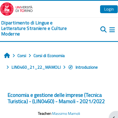
Vai al contenuto principale
Login
Dipartimento di Lingue e
Letterature Straniere e Culture
Moderne
Pa
Corsi
Corsi di Economia
Home
LIN0460_21_22_MAMOLI
Introduzione
Economia e gestione delle imprese (Tecnica
Turistica) - (LIN0460) - Mamoli - 2021/2022
Teacher:
Massimo Mamoli
Apr