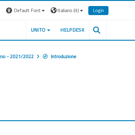
Default Font
Italiano ‎(it)‎
Login
UNITO
HELPDESK
agno - 2021/2022
Introduzione