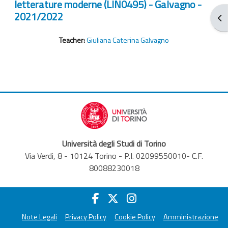
letterature moderne (LIN0495) - Galvagno -
2021/2022
Blo
Teacher:
Giuliana Caterina Galvagno
Università degli Studi di Torino
Via Verdi, 8 - 10124 Torino - P.I. 02099550010- C.F.
80088230018
Note Legali
Privacy Policy
Cookie Policy
Amministrazione