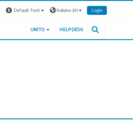
Default Font
Italiano ‎(it)‎
Login
UNITO
HELPDESK