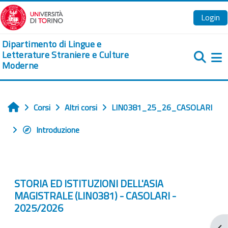
Vai al contenuto principale
Login
Dipartimento di Lingue e
Letterature Straniere e Culture
Moderne
Pa
Corsi
Altri corsi
LIN0381_25_26_CASOLARI
Home
Introduzione
STORIA ED ISTITUZIONI DELL'ASIA
MAGISTRALE (LIN0381) - CASOLARI -
2025/2026
Apr