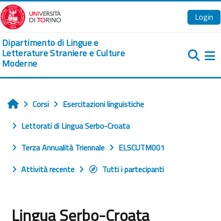
Vai al contenuto principale
Login
Dipartimento di Lingue e
Letterature Straniere e Culture
Moderne
Pa
Corsi
Esercitazioni linguistiche
Home
Lettorati di Lingua Serbo-Croata
Terza Annualità Triennale
ELSCUTM001
Attività recente
Tutti i partecipanti
Lingua Serbo-Croata