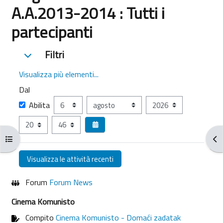
A.A.2013-2014 : Tutti i
partecipanti
Filtri
Filtri
Filtri
Visualizza più elementi...
Dal
Dal
Giorno
Mese
Anno
Abilita
Ora
Minuto
Apri indice del corso
Apr
Forum
Forum News
Cinema Komunisto
Compito
Cinema Komunisto - Domaći zadatak