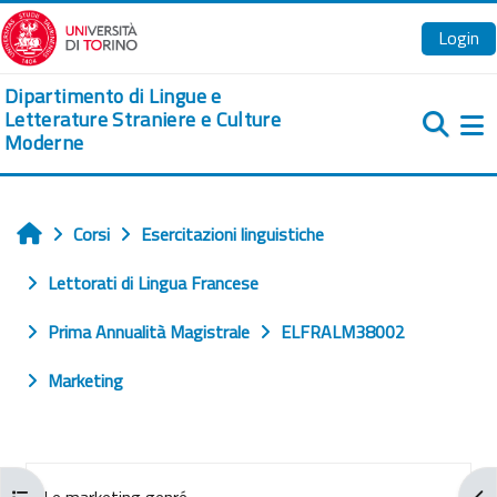
Vai al contenuto principale
Login
Dipartimento di Lingue e
Letterature Straniere e Culture
Moderne
Pa
Corsi
Esercitazioni linguistiche
Home
Lettorati di Lingua Francese
Prima Annualità Magistrale
ELFRALM38002
Marketing
Schema della sezione
Le marketing genré
Apri indice del corso
Apr