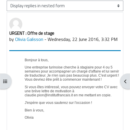
Display mode
URGENT : Offre de stage
Number of replies: 0
by
Olivia Galisson
-
Wednesday, 22 June 2016, 3:32 PM
Bonjour à tous,
Une entreprise turinoise cherche à stagiaire pour 4 ou 5
semaines pour accompagner un chargé d'affaire et lui servir
de traducteur. Je n'en sais pas beaucoup plus. C'est urgent !
Vous devriez être prêt à commencer maintenant !
Open course index
Ope
Si vous êtes intéressé, vous pouvez envoyer votre CV avec
une brève lettre de motivation à
claudie.pion@institutfrancais.it en me mettant en copie.
J'espère que vous sauterez sur l'occasion !
Bien à vous,
Olivia