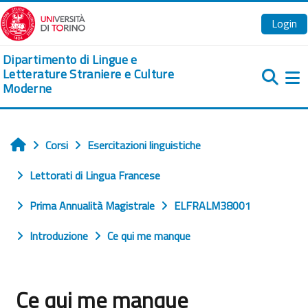
Vai al contenuto principale
Login
Dipartimento di Lingue e
Letterature Straniere e Culture
Moderne
Pa
Corsi
Esercitazioni linguistiche
Home
Lettorati di Lingua Francese
Prima Annualità Magistrale
ELFRALM38001
Introduzione
Ce qui me manque
Ce qui me manque