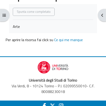
Aggregazione dei criteri
Spunta come completato
Apri indice del corso
Apr
Arte
Per aprire la risorsa fai click su
Ce qui me manque
Università degli Studi di Torino
Via Verdi, 8 - 10124 Torino - P.I. 02099550010- C.F.
80088230018