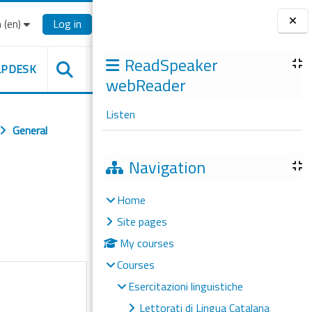
‎(en)‎
Log in
Blocks
ReadSpeaker
LPDESK
webReader
Listen
General
Navigation
Home
Site pages
My courses
Courses
Esercitazioni linguistiche
Lettorati di Lingua Catalana