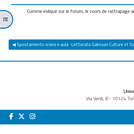
Comme indiqué sur le forum, le cours de rattrapage au
Open course index
◀︎ Spostamento orario e aula -Lettorato Galisson Culture et S
Unive
Via Verdi, 8 - 10124 T