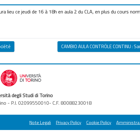
ra lieu ce jeudi de 16 à 18h en aula 2 du CLA, en plus du cours norm
ociété
CAMBIO AULA CONTRÖLE CONTINU : San
rsità degli Studi di Torino
orino - P.I. 02099550010- C.F. 80088230018
Note Legali
Privacy Policy
Cookie Policy
Amministraz