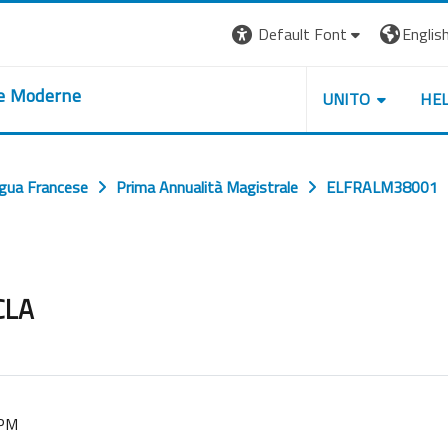
Default Font
English 
re Moderne
UNITO
HE
ngua Francese
Prima Annualità Magistrale
ELFRALM38001
CLA
 PM