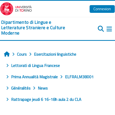
Passer au contenu principal
Connexion
Dipartimento di Lingue e
Letterature Straniere e Culture
Moderne
Pa
Cours
Esercitazioni linguistiche
Accueil
Lettorati di Lingua Francese
Prima Annualità Magistrale
ELFRALM38001
Généralités
News
Rattrapage jeudi 6 16-18h aula 2 du CLA