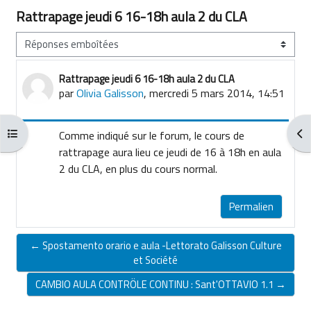
Rattrapage jeudi 6 16-18h aula 2 du CLA
Type d’affichage
Rattrapage jeudi 6 16-18h aula 2 du CLA
Nombre de réponses : 0
par
Olivia Galisson
,
mercredi 5 mars 2014, 14:51
Ouvrir l’index du cours
Ouv
Comme indiqué sur le forum, le cours de
rattrapage aura lieu ce jeudi de 16 à 18h en aula
2 du CLA, en plus du cours normal.
Permalien
← Spostamento orario e aula -Lettorato Galisson Culture
et Société
CAMBIO AULA CONTRÖLE CONTINU : Sant'OTTAVIO 1.1 →