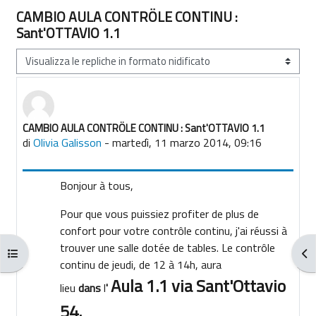
CAMBIO AULA CONTRÖLE CONTINU :
Sant'OTTAVIO 1.1
Modalità visualizzazione
CAMBIO AULA CONTRÖLE CONTINU : Sant'OTTAVIO 1.1
Numero di risposte: 0
di
Olivia Galisson
-
martedì, 11 marzo 2014, 09:16
Bonjour à tous,
Pour que vous puissiez profiter de plus de
confort pour votre contrôle continu, j'ai réussi à
trouver une salle dotée de tables. Le contrôle
Apri indice del corso
Apr
continu de jeudi, de 12 à 14h, aura
Aula 1.1
via Sant'Ottavio
lieu
dans
l
'
54.