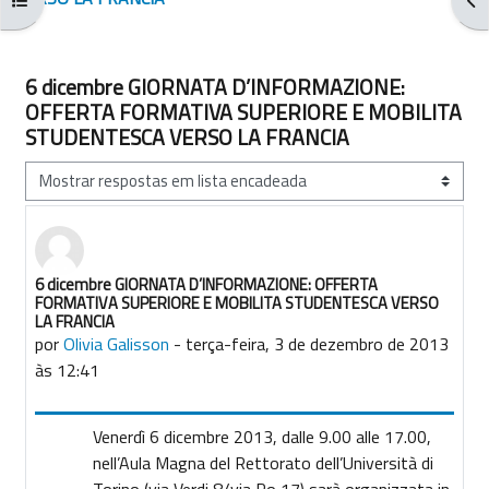
6 dicembre GIORNATA D’INFORMAZIONE:
OFFERTA FORMATIVA SUPERIORE E MOBILITA
STUDENTESCA VERSO LA FRANCIA
Modo de visualização
6 dicembre GIORNATA D’INFORMAZIONE: OFFERTA
Número de respostas: 0
FORMATIVA SUPERIORE E MOBILITA STUDENTESCA VERSO
LA FRANCIA
por
Olivia Galisson
-
terça-feira, 3 de dezembro de 2013
às 12:41
Venerdì 6 dicembre 2013, dalle 9.00 alle 17.00,
nell’Aula Magna del Rettorato dell’Università di
Torino (via Verdi 8/via Po 17) sarà organizzata in