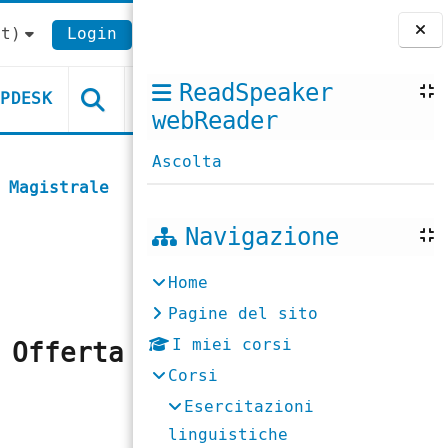
t)‎
Login
Blocchi
ReadSpeaker
LPDESK
webReader
Ascolta
 Magistrale
Navigazione
Home
Pagine del sito
I miei corsi
 Offerta
Corsi
Esercitazioni
linguistiche