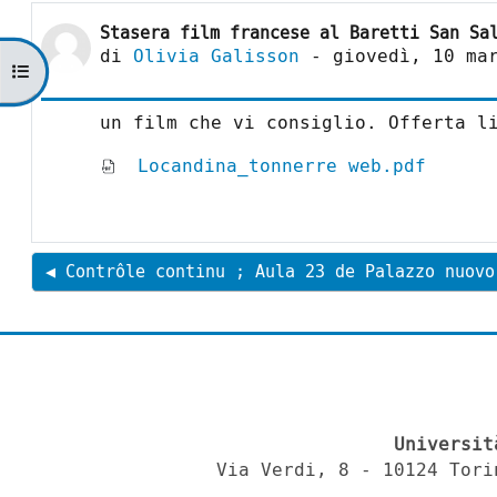
Stasera film francese al Baretti San Sa
Numero di risposte: 0
di
Olivia Galisson
-
giovedì, 10 ma
Apri indice del corso
un film che vi consiglio. Offerta l
Locandina_tonnerre web.pdf
◀︎ Contrôle continu ; Aula 23 de Palazzo nuovo
Universit
Via Verdi, 8 - 10124 Tori