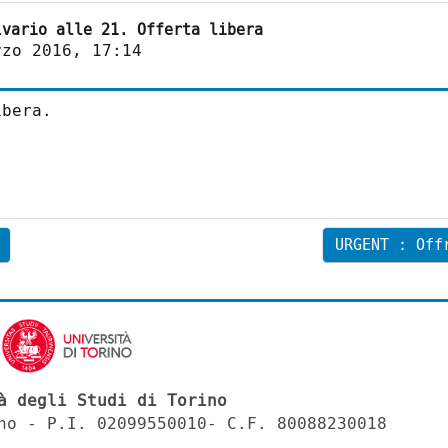
lvario alle 21. Offerta libera
rzo 2016, 17:14
ibera.
URGENT : Offr
à degli Studi di Torino
no - P.I. 02099550010- C.F. 80088230018