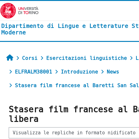
Vai al contenuto principale
Dipartimento di Lingue e Letterature St
Moderne
Home
Corsi
Esercitazioni linguistiche
L
ELFRALM38001
Introduzione
News
Stasera film francese al Baretti San Sal
Stasera film francese al B
libera
Modalità visualizzazione