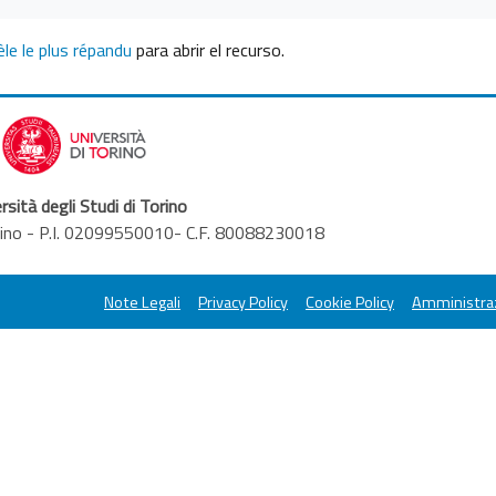
èle le plus répandu
para abrir el recurso.
rsità degli Studi di Torino
orino - P.I. 02099550010- C.F. 80088230018
Note Legali
Privacy Policy
Cookie Policy
Amministraz