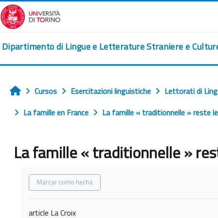
Salta al contenido principal
Dipartimento di Lingue e Letterature Straniere e Cultu
Cursos
Esercitazioni linguistiche
Lettorati di Lin
Inicio
La famille en France
La famille « traditionnelle » reste 
La famille « traditionnelle » re
Requisitos de finalización
Marcar como hecha
article La Croix