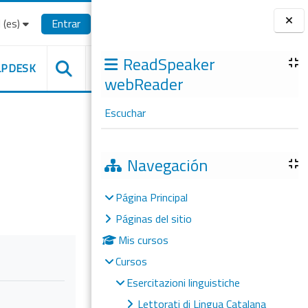
(es)‎
Entrar
Bloques
ReadSpeaker
LPDESK
webReader
Escuchar
Navegación
Página Principal
Páginas del sitio
Mis cursos
Cursos
Esercitazioni linguistiche
Lettorati di Lingua Catalana