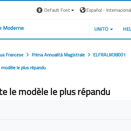
Default Font
Español - Internacional ‎
re Moderne
UNITO
HE
gua Francese
Prima Annualità Magistrale
ELFRALM38001
le modèle le plus répandu
ste le modèle le plus répandu