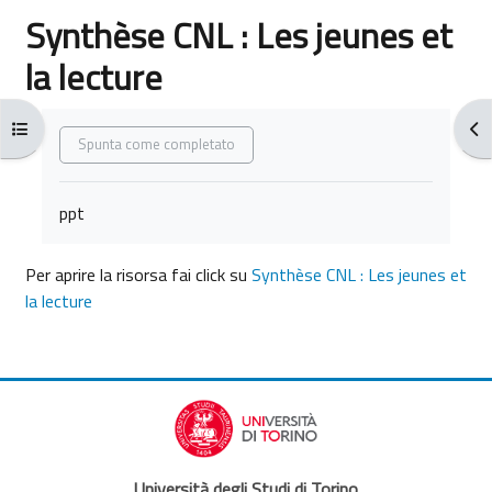
Synthèse CNL : Les jeunes et
la lecture
Aggregazione dei criteri
Apri indice del corso
Apr
Spunta come completato
ppt
Per aprire la risorsa fai click su
Synthèse CNL : Les jeunes et
la lecture
Università degli Studi di Torino