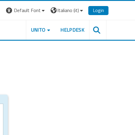
Default Font
Italiano ‎(it)‎
Login
UNITO
HELPDESK