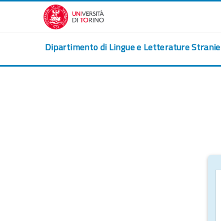
Vai al contenuto principale
Dipartimento di Lingue e Letterature Strani