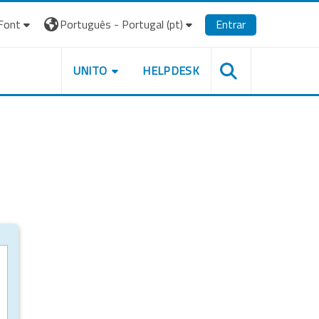
Font
Português - Portugal ‎(pt)‎
Entrar
UNITO
HELPDESK