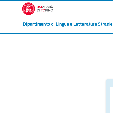
Ir para o conteúdo principal
Dipartimento di Lingue e Letterature Strani