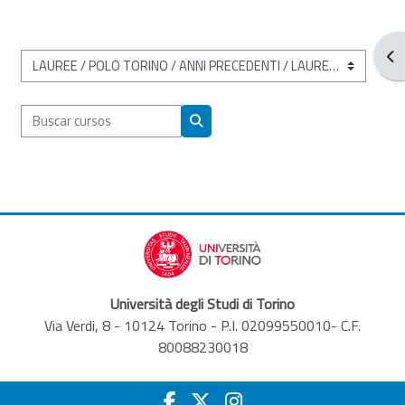
Abr
Categorías
Buscar cursos
Buscar cursos
Università degli Studi di Torino
Via Verdi, 8 - 10124 Torino - P.I. 02099550010- C.F.
80088230018