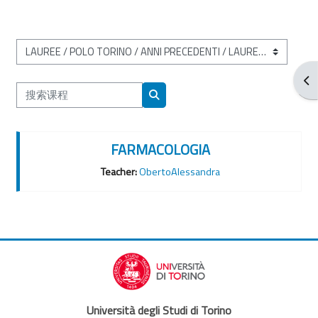
课程类别
打
搜索课程
搜索课程
FARMACOLOGIA
Teacher:
ObertoAlessandra
Università degli Studi di Torino