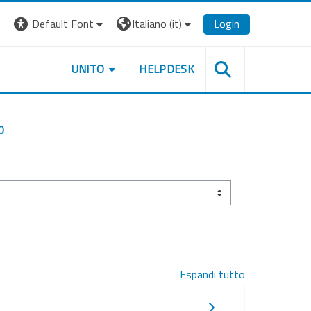
Default Font
Italiano ‎(it)‎
Login
UNITO
HELPDESK
0
Espandi tutto