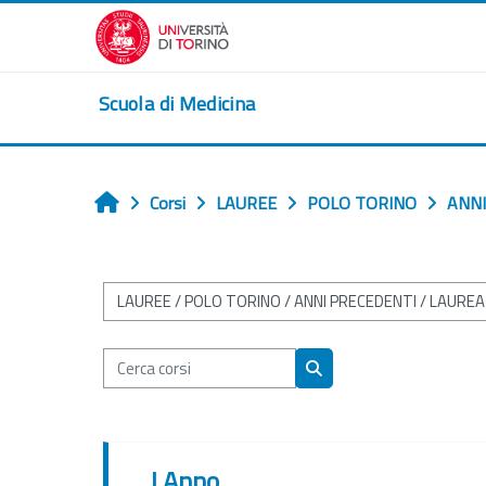
Vai al contenuto principale
Scuola di Medicina
Corsi
LAUREE
POLO TORINO
ANNI
Home
Categorie di corso
Cerca corsi
Cerca corsi
I Anno