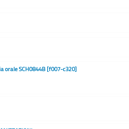
gia orale SCH0844B [f007-c320]